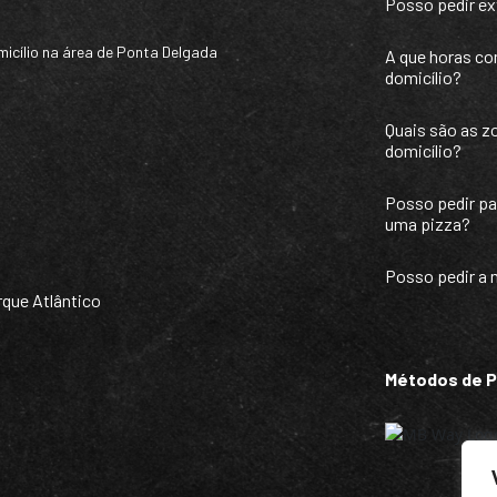
Posso pedir ex
micílio na área de Ponta Delgada
A que horas co
domicílio?
Quais são as z
domicílio?
Posso pedir par
uma pizza?
Posso pedir a 
que Atlântico
Métodos de 