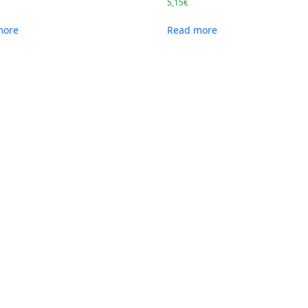
5,15
€
more
Read more