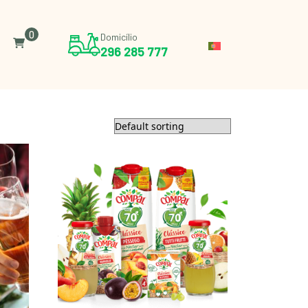
0
Domicílio
296 285 777