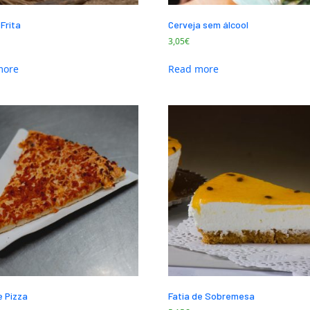
Frita
Cerveja sem álcool
3,05
€
more
Read more
e Pizza
Fatia de Sobremesa