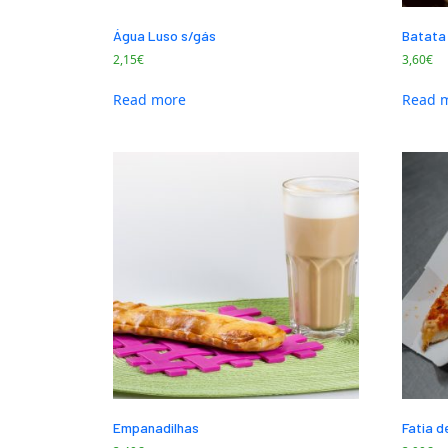
Água Luso s/gás
Batata 
2,15
€
3,60
€
Read more
Read 
Empanadilhas
Fatia d