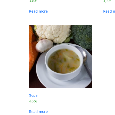
3,40
€
3,90
€
Read more
Read 
Sopa
4,60
€
Read more