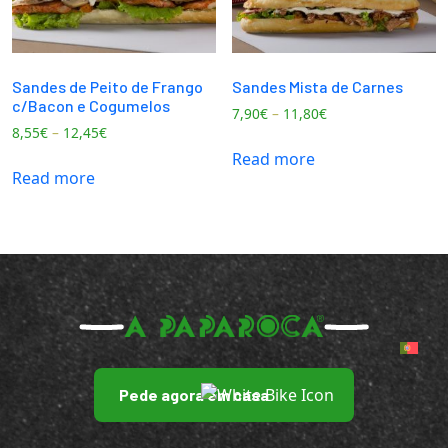
Sandes de Peito de Frango
Sandes Mista de Carnes
c/Bacon e Cogumelos
7,90
€
–
11,80
€
8,55
€
–
12,45
€
Read more
Read more
Pede agora em casa